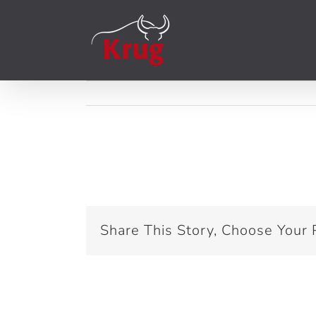
Zum
Inhalt
springen
KW38
Share This Story, Choose Your 