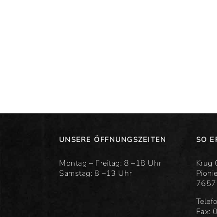
UNSERE ÖFFNUNGSZEITEN
SO E
Montag – Freitag: 8 –18 Uhr
Krug 
Samstag: 8 –13 Uhr
Pioni
7657
Telef
Fax: