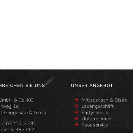
RREICHEN SIE UNS
UNSER ANGEBOT
GmbH & Co. KG
Mittagstisch & Bistro
erweg 1q
Ladengeschäft
1 Gaggenau-Ottenau
Partyservice
Unternehmen
on: 07225. 3291
Foodservice
 07225. 982712