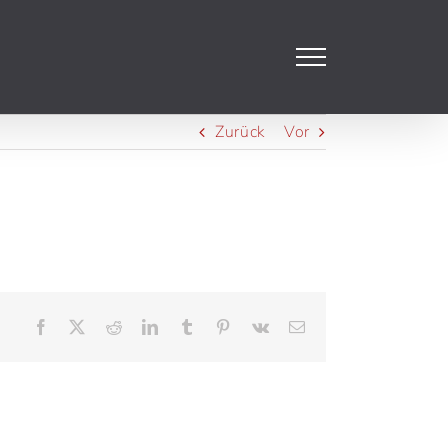
Zurück
Vor
Facebook
X
Reddit
LinkedIn
Tumblr
Pinterest
Vk
E-
Mail