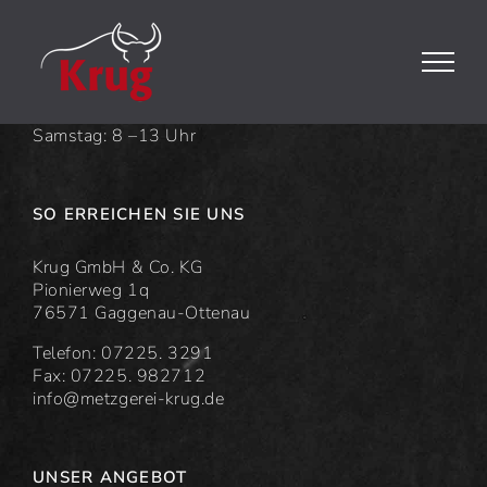
Zum
Inhalt
springen
UNSERE ÖFFNUNGSZEITEN
Montag – Freitag: 8 –18 Uhr
Samstag: 8 –13 Uhr
SO ERREICHEN SIE UNS
Krug GmbH & Co. KG
Pionierweg 1q
76571 Gaggenau-Ottenau
Telefon: 07225. 3291
Fax: 07225. 982712
info@metzgerei-krug.de
UNSER ANGEBOT