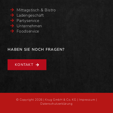
Mittagstisch & Bistro
Ladengeschäft
Partyservice
Unternehmen
Foodservice
HABEN SIE NOCH FRAGEN?
KONTAKT
© Copyright
2026 |
Krug GmbH & Co. KG
|
Impressum
|
Datenschutzerklärung