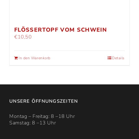
FLÖSSERTOPF VOM SCHWEIN
€
10,50
In den Warenkorb
Details
UNSERE ÖFFNUNGSZEITEN
Montag – Freitag: 8 –18 Uhr
Samstag: 8 –13 Uhr