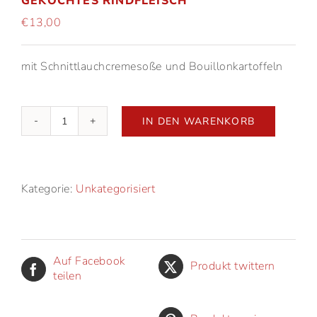
GEKOCHTES RINDFLEISCH
€
13,00
mit Schnittlauchcremesoße und Bouillonkartoffeln
IN DEN WARENKORB
Gekochtes
Rindfleisch
Menge
Kategorie:
Unkategorisiert
Auf Facebook
Produkt twittern
teilen