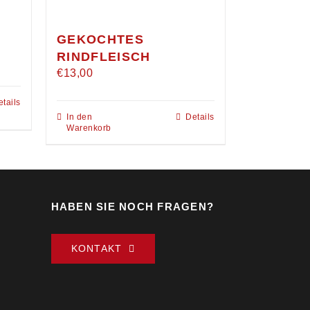
GEKOCHTES
RINDFLEISCH
€
13,00
etails
In den
Details
Warenkorb
HABEN SIE NOCH FRAGEN?
KONTAKT