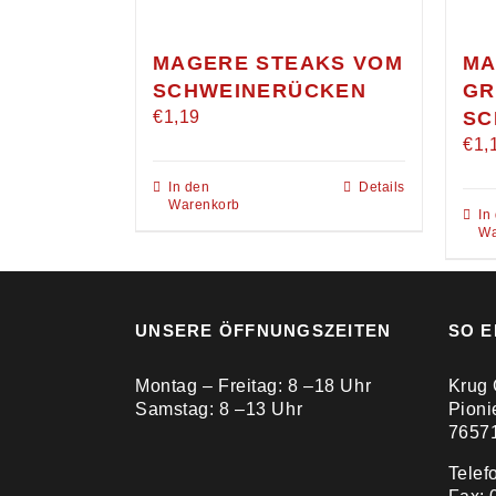
MAGERE STEAKS VOM
MA
SCHWEINERÜCKEN
GR
€
1,19
SC
€
1,
In den
Details
Warenkorb
In
Wa
UNSERE ÖFFNUNGSZEITEN
SO E
Montag – Freitag: 8 –18 Uhr
Krug
Samstag: 8 –13 Uhr
Pioni
7657
Telef