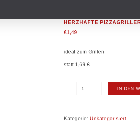
HERZHAFTE PIZZAGRILLE
€
1,49
ideal zum Grillen
statt
1,69 €
IN DEN 
Herzhafte
Pizzagriller
oder
Käseknacker
Menge
Kategorie:
Unkategorisiert