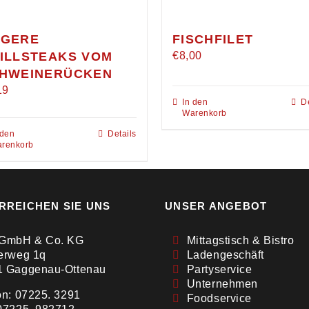
GERE
FISCHFILET
ILLSTEAKS VOM
€
8,00
HWEINERÜCKEN
19
In den
D
Warenkorb
 den
Details
renkorb
RREICHEN SIE UNS
UNSER ANGEBOT
 GmbH & Co. KG
Mittagstisch & Bistro
erweg 1q
Ladengeschäft
1 Gaggenau-Ottenau
Partyservice
Unternehmen
on: 07225. 3291
Foodservice