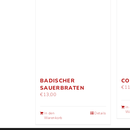
BADISCHER
CO
€
11
SAUERBRATEN
€
13,00
In
Wa
In den
Details
Warenkorb