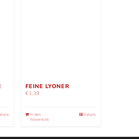
R
FEINE LYONER
€
1,39
etails
In den
Details
Warenkorb