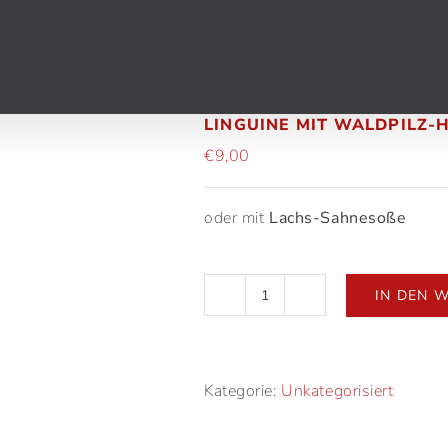
LINGUINE MIT WALDPILZ-
€
9,00
oder mit
Lachs-Sahnesoße
IN DEN 
Linguine
mit
Waldpilz-
Hackfleischsoße
Menge
Kategorie:
Unkategorisiert