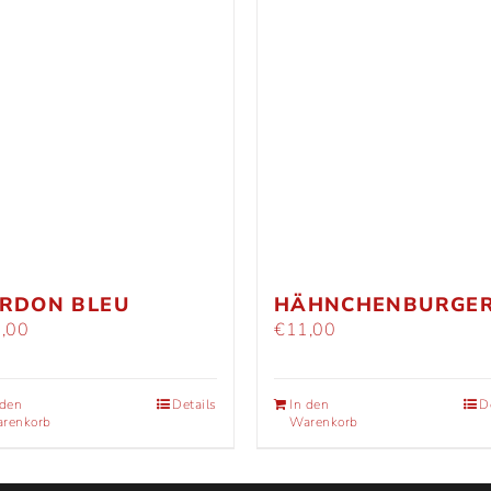
RDON BLEU
HÄHNCHENBURGE
,00
€
11,00
 den
Details
In den
D
renkorb
Warenkorb