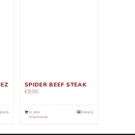
UEZ
SPIDER BEEF STEAK
€
9,00
etails
In den
Details
Warenkorb