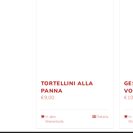
TORTELLINI ALLA
GE
PANNA
VO
€
9,00
€
10
In den
Details
In
Warenkorb
Wa