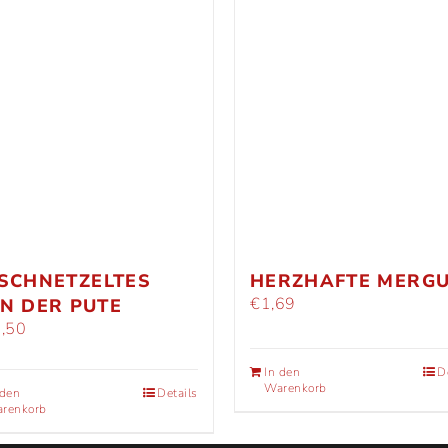
SCHNETZELTES
HERZHAFTE MERG
€
1,69
N DER PUTE
,50
In den
D
Warenkorb
 den
Details
renkorb