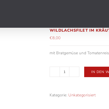
WILDLACHSFILET IM KRÄ
€
8,00
mit Bratgemüse und Tomatenrei
IN DEN 
Wildlachsfilet
im
Kräutermantel
Menge
Kategorie:
Unkategorisiert