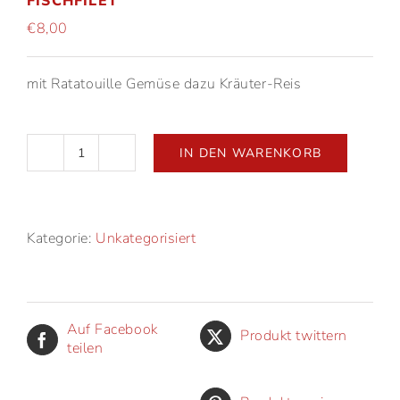
FISCHFILET
€
8,00
mit Ratatouille Gemüse dazu Kräuter-Reis
IN DEN WARENKORB
Fischfilet
Menge
Kategorie:
Unkategorisiert
Auf Facebook
Produkt twittern
teilen