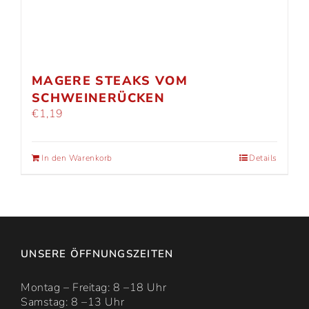
MAGERE STEAKS VOM
SCHWEINERÜCKEN
€
1,19
In den Warenkorb
Details
UNSERE ÖFFNUNGSZEITEN
Montag – Freitag: 8 –18 Uhr
Samstag: 8 –13 Uhr