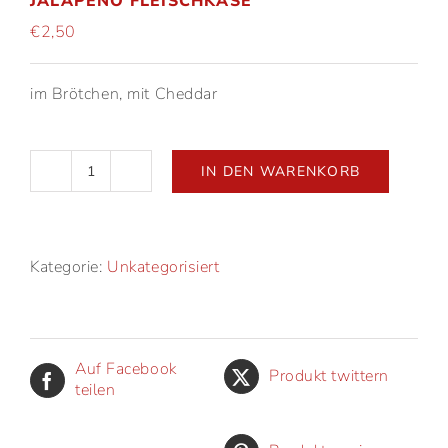
JALAPEÑO FLEISCHKÄSE
€
2,50
im Brötchen, mit Cheddar
IN DEN WARENKORB
Jalapeño
Fleischkäse
Menge
Kategorie:
Unkategorisiert
Auf Facebook
Produkt twittern
teilen