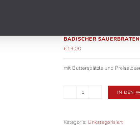
BADISCHER SAUERBRATEN
€
13,00
mit Butterspätzle und Preiselbee
IN DEN 
Badischer
Sauerbraten
Menge
Kategorie:
Unkategorisiert