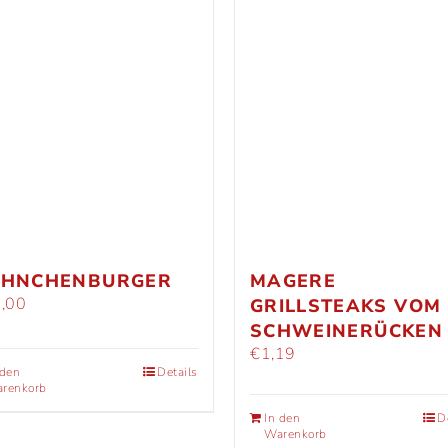
HNCHENBURGER
MAGERE
,00
GRILLSTEAKS VOM
SCHWEINERÜCKEN
€
1,19
 den
Details
renkorb
In den
D
Warenkorb