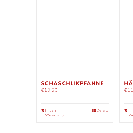
SCHASCHLIKPFANNE
HÄ
€
10,50
€
11
In den
Details
In
Warenkorb
Wa