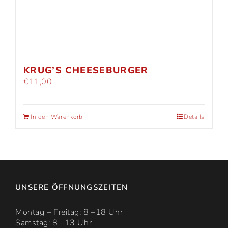
KRUG’S CHEESEBURGER
€
11,00
In den Warenkorb
Details
UNSERE ÖFFNUNGSZEITEN
Montag – Freitag: 8 –18 Uhr
Samstag: 8 –13 Uhr