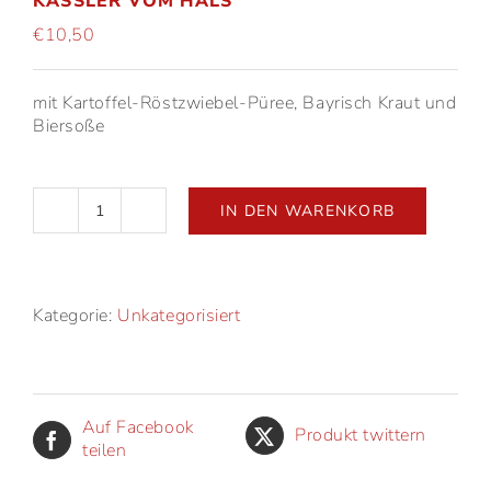
KASSLER VOM HALS
€
10,50
mit Kartoffel-Röstzwiebel-Püree, Bayrisch Kraut und
Biersoße
IN DEN WARENKORB
Kassler
vom
Hals
Menge
Kategorie:
Unkategorisiert
Auf Facebook
Produkt twittern
teilen