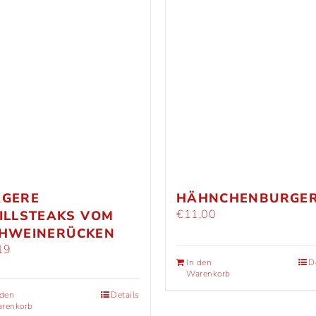
GERE
HÄHNCHENBURGE
€
11,00
ILLSTEAKS VOM
HWEINERÜCKEN
19
In den
D
Warenkorb
 den
Details
renkorb