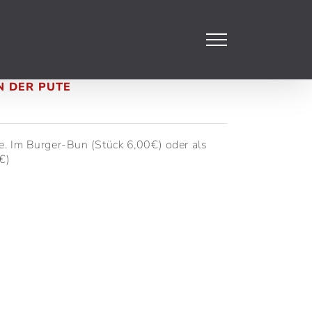
N DER PUTE
e. Im Burger-Bun (Stück 6,00€) oder als
€)