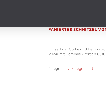
PANIERTES SCHNITZEL VO
mit saftiger Gurke und Remoulad
Menü mit Pommes (Portion 8,00
Kategorie:
Unkategorisiert