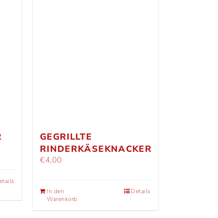
R
GEGRILLTE
RINDERKÄSEKNACKER
€
4,00
etails
In den
Details
Warenkorb