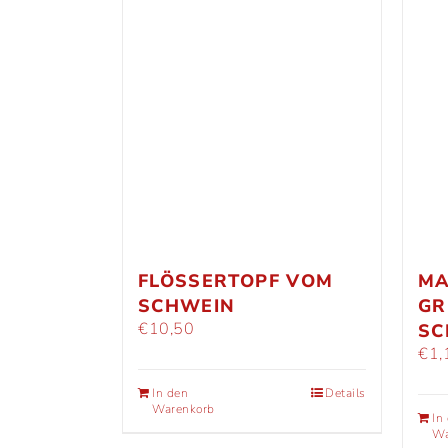
FLÖSSERTOPF VOM S
MA
CHWEIN
GR
€
10,50
SC
€
1,
In den
Details
Warenkorb
In
Wa