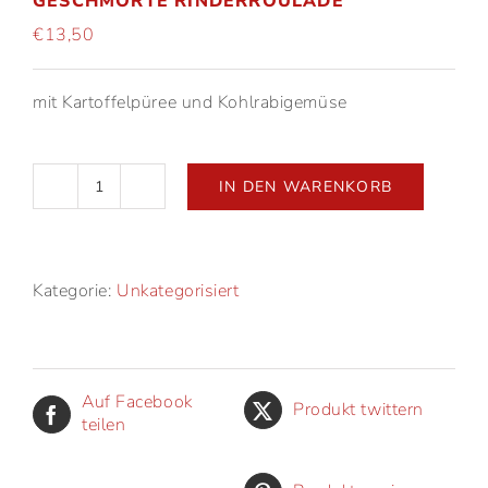
GESCHMORTE RINDERROULADE
€
13,50
mit Kartoffelpüree und Kohlrabigemüse
IN DEN WARENKORB
Geschmorte
Rinderroulade
Menge
Kategorie:
Unkategorisiert
Auf Facebook
Produkt twittern
teilen